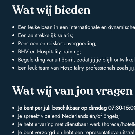
Wat wij bieden
met Spirit
Een leuke baan in een internationale en dynamische
Een aantrekkelijk salaris;
Pensioen en reiskostenvergoeding;
Contactgegevens
BHV en Hospitality training;
over ons
Begeleiding vanuit Spirit, zodat jij je blijft ontwikke
Een leuk team van Hospitality professionals zoals jij
Thermiekstraat 30
services
1117 BC Schiphol-Oost
Wat wij van jou vragen
info@spirithospitality.nl
vacatures
+31 (0)20 6451145
Je bent per juli beschikbaar op
dinsdag 07:30-15:0
stories
KVK: 34086546
Je spreekt vloeiend Nederlands én/of Engels;
BTW: NL8116114499B02
Je hebt ervaring met dienstbaar werk (horeca/hotelle
contact
Je bent verzorgd en hebt een representatieve uitstral