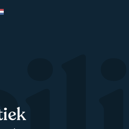
il
tiek