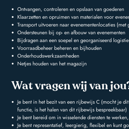
Ontvangen, controleren en opslaan van goederen
Klaarzetten en opruimen van materialen voor even
Transport uitvoeren naar evenementenlocaties (met g
Direct contact
Ondersteunen bij op- en afbouw van evenementen
Bijdragen aan een soepel en georganiseerd logisti
met Spirit
Voorraadbeheer beheren en bijhouden
Onderhoudswerkzaamheden
Netjes houden van het magazijn
Contactgegevens
Wat vragen wij van jou
over ons
Je bent in het bezit van een rijbewijs C (mocht je d
Thermiekstraat 30
services
functie, is het halen van dit rijbewijs bespreekbaar)
1117 BC Schiphol-Oost
Je bent bereid om in wisselende diensten te werken,
info@spirithospitality.nl
vacatures
Je bent representatief, leergierig, flexibel en kunt 