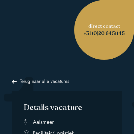
direct contact
ita
+31 (0)20 6451145
Terug naar alle vacatures
Details vacature
Aalsmeer
Facilitair/Logistiek