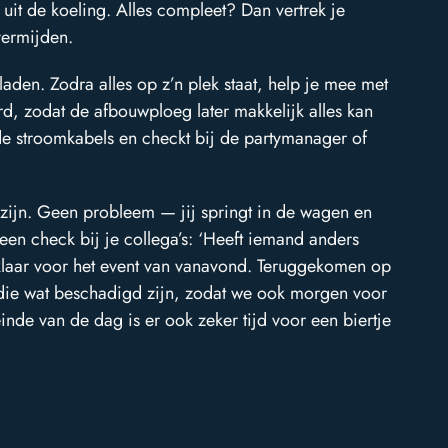
 uit de koeling. Alles compleet? Dan vertrek je
 vermijden.
laden. Zodra alles op z’n plek staat, help je mee met
rd, zodat de afbouwploeg later makkelijk alles kan
 de stroomkabels en checkt bij de partymanager of
g zijn. Geen probleem — jij springt in de wagen en
l een check bij je collega’s: ‘Heeft iemand anders
l klaar voor het event van vanavond. Teruggekomen op
w die wat beschadigd zijn, zodat we ook morgen voor
inde van de dag is er ook zeker tijd voor een biertje