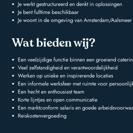
+31 (0)20 6451145
Je werkt gestructureerd en denkt in oplossingen
Je bent fulltime beschikbaar
stories
KVK: 34086546
Je woont in de omgeving van Amsterdam/Aalsmeer (
BTW: NL8116114499B02
contact
Wat bieden wij?
Een veelzijdige functie binnen een groeiend caterin
Veel zelfstandigheid en verantwoordelijkheid
Werken op unieke en inspirerende locaties
Een informele werksfeer met ruimte voor persoonlij
Een hecht en enthousiast team
Korte lijntjes en open communicatie
Een marktconform salaris en goede arbeidsvoorwa
Reiskostenvergoeding