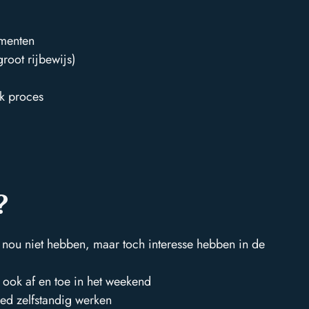
ementen
root rijbewijs)
ek proces
?
it nou niet hebben, maar toch interesse hebben in de
 ook af en toe in het weekend
direct
neem contact op
contact
goed zelfstandig werken