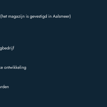
zowel telefonisch als
via e-mail
het magazijn is gevestigd in Aalsmeer)
gbedrijf
ke ontwikkeling
arden