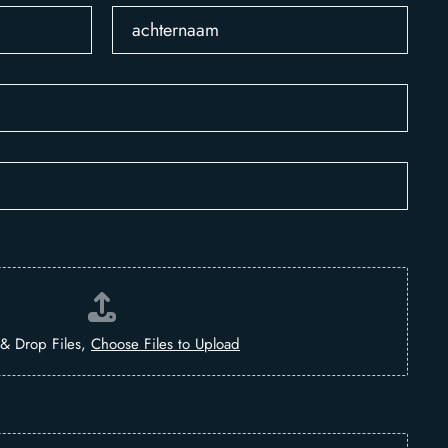
achternaam
& Drop Files,
Choose Files to Upload