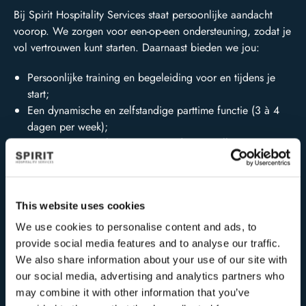
Bij Spirit Hospitality Services staat persoonlijke aandacht
voorop. We zorgen voor een-op-een ondersteuning, zodat je
vol vertrouwen kunt starten. Daarnaast bieden we jou:
Persoonlijke training en begeleiding voor en tijdens je
start;
Een dynamische en zelfstandige parttime functie (3 à 4
dagen per week);
Een team van enthousiaste en gedreven collega’s;
Een aantrekkelijk salaris, pensioenregeling en
reiskostenvergoeding;
Afwisseling: je werkt op verschillende ProRail-locaties in
This website uses cookies
Nederland;
Ruimte voor eigen verantwoordelijkheid en initiatief.
We use cookies to personalise content and ads, to
provide social media features and to analyse our traffic.
We also share information about your use of our site with
Onze ideale kandidaat
our social media, advertising and analytics partners who
may combine it with other information that you’ve