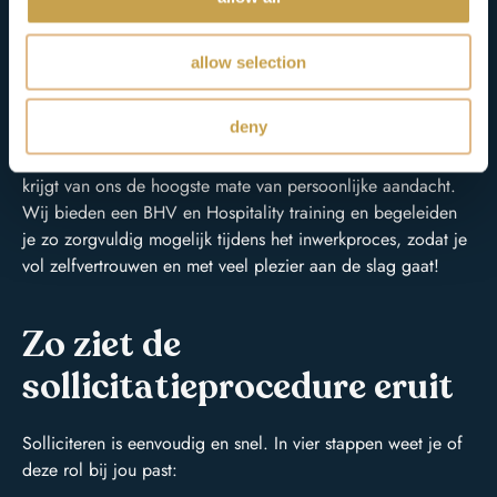
niveau voor onze te gekke opdrachtgevers op hun locaties.
We verzorgen de dienstverlening op maat en kijken daarom
ook nauwkeurig tijdens de sollicitatieprocedure welke
allow selection
locatie, takenpakket, team en dagen het beste passen om de
juiste match te maken met elkaar!
deny
Bij Spirit werk je gedetacheerd bij onze opdrachtgevers. Je
krijgt van ons de hoogste mate van persoonlijke aandacht.
Wij bieden een BHV en Hospitality training en begeleiden
je zo zorgvuldig mogelijk tijdens het inwerkproces, zodat je
vol zelfvertrouwen en met veel plezier aan de slag gaat!
Zo ziet de
sollicitatieprocedure eruit
Solliciteren is eenvoudig en snel. In vier stappen weet je of
deze rol bij jou past: