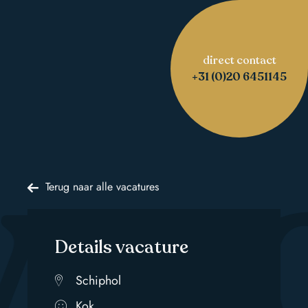
direct contact
vo
+31 (0)20 6451145
Terug naar alle vacatures
Details vacature
Schiphol
Kok