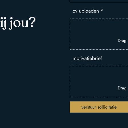
cv uploaden
*
ij jou?
Drag 
motivatiebrief
Drag 
verstuur sollicitatie