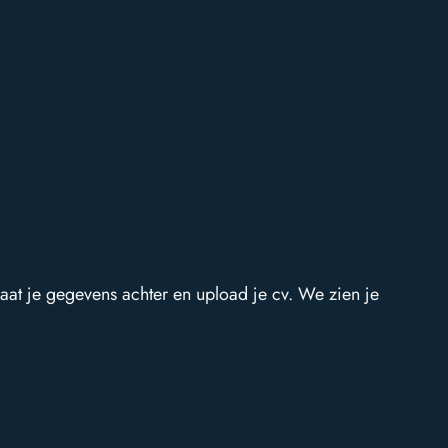
direct
neem contact op
contact
zowel telefonisch als
via e-mail
laat je gegevens achter en upload je cv. We zien je