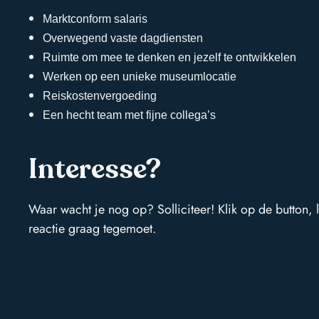
over ons
Marktconform salaris
Thermiekstraat 30
Overwegend vaste dagdiensten
services
1117 BC Schiphol-Oost
Ruimte om mee te denken en jezelf te ontwikkelen
Werken op een unieke museumlocatie
info@spirithospitality.nl
vacatures
Reiskostenvergoeding
+31 (0)20 6451145
Een hecht team met fijne collega’s
stories
KVK: 34086546
Interesse?
BTW: NL8116114499B02
contact
Waar wacht je nog op? Solliciteer! Klik op de button, 
reactie graag tegemoet.