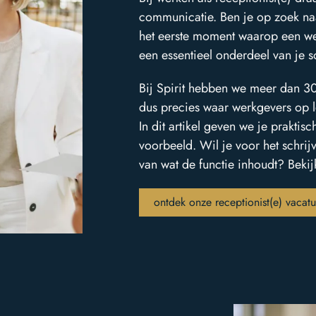
communicatie. Ben je op zoek naa
het eerste moment waarop een werk
een essentieel onderdeel van je sol
Bij Spirit hebben we meer dan 30 
dus precies waar werkgevers op l
In dit artikel geven we je prakti
voorbeeld. Wil je voor het schrij
van wat de functie inhoudt? Beki
ontdek onze receptionist(e) vacatu
direct
neem contact op
contact