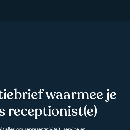
iebrief waarmee je
s receptionist(e)
it alles om representativiteit, service en