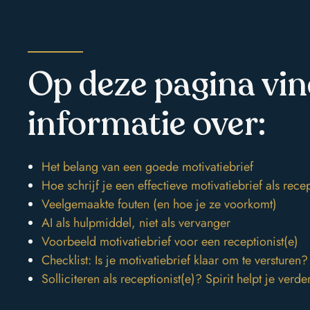
+31 (0)20 6451145
stories
KVK: 34086546
BTW: NL8116114499B02
Op deze pagina vin
contact
informatie over:
Het belang van een goede motivatiebrief
Hoe schrijf je een effectieve motivatiebrief als recep
Veelgemaakte fouten (en hoe je ze voorkomt)
AI als hulpmiddel, niet als vervanger
Voorbeeld motivatiebrief voor een receptionist(e)
Checklist: Is je motivatiebrief klaar om te versturen?
Solliciteren als receptionist(e)? Spirit helpt je verde