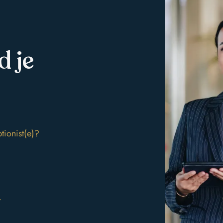
zowel telefonisch als
via e-mail
d je
tionist(e)?
r