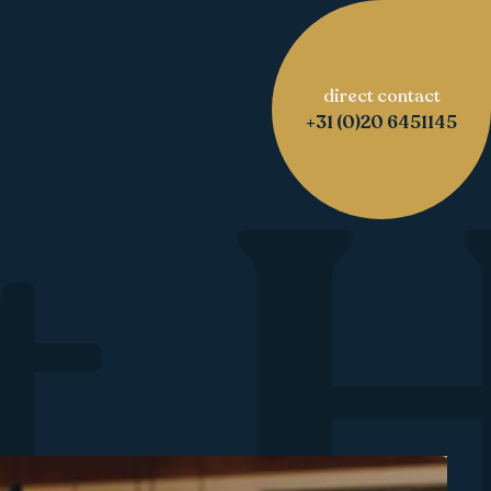
direct contact
t 
+31 (0)20 6451145