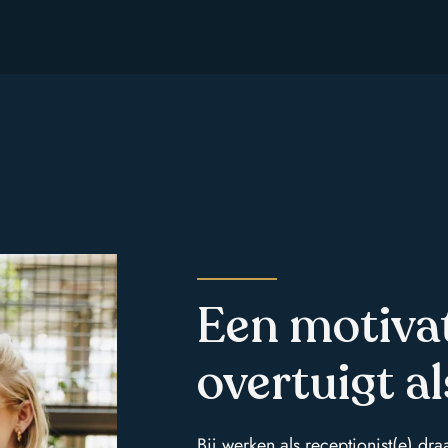
Een motivat
overtuigt al
Bij werken als receptionist(e) draa